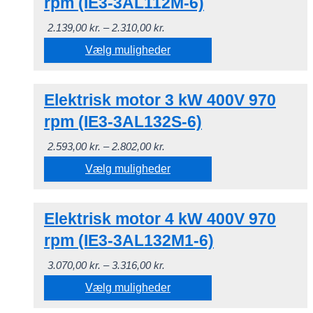
rpm (IE3-3AL112M-6)
varesiden
flere
Prisinterval:
2.139,00
kr.
–
2.310,00
kr.
varianter.
2.139,00 kr.
Vælg muligheder
Mulighederne
til
kan
Dette
2.310,00 kr.
vælges
Elektrisk motor 3 kW 400V 970
vare
på
har
rpm (IE3-3AL132S-6)
varesiden
flere
Prisinterval:
2.593,00
kr.
–
2.802,00
kr.
varianter.
2.593,00 kr.
Vælg muligheder
Mulighederne
til
kan
Dette
2.802,00 kr.
vælges
Elektrisk motor 4 kW 400V 970
vare
på
har
rpm (IE3-3AL132M1-6)
varesiden
flere
Prisinterval:
3.070,00
kr.
–
3.316,00
kr.
varianter.
3.070,00 kr.
Vælg muligheder
Mulighederne
til