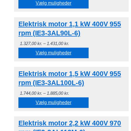
1.103,00 kr.
Vælg muligheder
til
Dette
1.192,00 kr.
Elektrisk motor 1,1 kW 400V 955
vare
har
rpm (IE3-3AL90L-6)
flere
Prisinterval:
1.327,00
kr.
–
1.431,00
kr.
varianter.
1.327,00 kr.
Vælg muligheder
Mulighederne
til
kan
Dette
1.431,00 kr.
vælges
Elektrisk motor 1,5 kW 400V 955
vare
på
har
rpm (IE3-3AL100L-6)
varesiden
flere
Prisinterval:
1.744,00
kr.
–
1.885,00
kr.
varianter.
1.744,00 kr.
Vælg muligheder
Mulighederne
til
kan
Dette
1.885,00 kr.
vælges
Elektrisk motor 2,2 kW 400V 970
vare
på
har