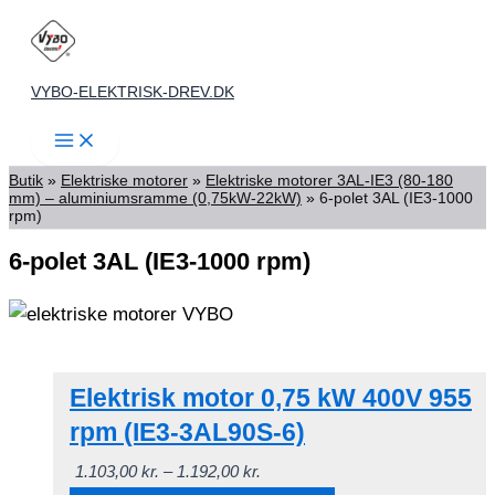
Gå
til
indholdet
VYBO-ELEKTRISK-DREV.DK
Butik
»
Elektriske motorer
»
Elektriske motorer 3AL-IE3 (80-180
mm) – aluminiumsramme (0,75kW-22kW)
»
6-polet 3AL (IE3-1000
rpm)
6-polet 3AL (IE3-1000 rpm)
Elektrisk motor 0,75 kW 400V 955
rpm (IE3-3AL90S-6)
Prisinterval:
1.103,00
kr.
–
1.192,00
kr.