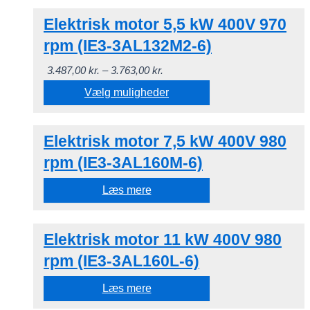
kan
Dette
3.316,00 kr.
vælges
Elektrisk motor 5,5 kW 400V 970
vare
på
har
rpm (IE3-3AL132M2-6)
varesiden
flere
Prisinterval:
3.487,00
kr.
–
3.763,00
kr.
varianter.
3.487,00 kr.
Vælg muligheder
Mulighederne
til
kan
Dette
3.763,00 kr.
vælges
Elektrisk motor 7,5 kW 400V 980
vare
på
har
rpm (IE3-3AL160M-6)
varesiden
flere
Læs mere
varianter.
Mulighederne
kan
Elektrisk motor 11 kW 400V 980
vælges
rpm (IE3-3AL160L-6)
på
Læs mere
varesiden