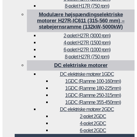
8-polet H17R (750 rpm)
Modulære højspændingselektriske
motorer H27R-IC611 (315-560 mm) –
støbejernsramme (132kW-5000kW)
2-polet H27R (3000 rpm)
4-polet H27R (1500 rpm)
6-polet H27R (1000 rpm)
8-polet H27R (750 rpm)
DC elektriske motorer
DC elektriske motorer 1GDC
1GDC (Ramme 100-160mm)
1GDC (Ramme 180-225mm)
1GDC (Ramme 250-315mm)
1GDC (Ramme 355-450mm)
DC elektriske motorer 2GDC
2-polet 2GDC
4-polet 2GDC
6-polet 2GDC