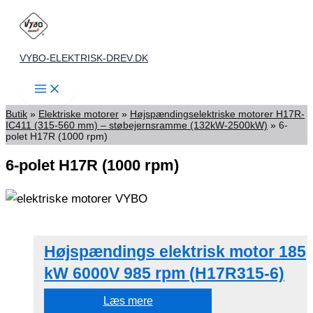
Gå
til
indholdet
VYBO-ELEKTRISK-DREV.DK
Butik
»
Elektriske motorer
»
Højspændingselektriske motorer H17R-
IC411 (315-560 mm) – støbejernsramme (132kW-2500kW)
»
6-
polet H17R (1000 rpm)
6-polet H17R (1000 rpm)
Højspændings elektrisk motor 185
kW 6000V 985 rpm (H17R315-6)
Læs mere