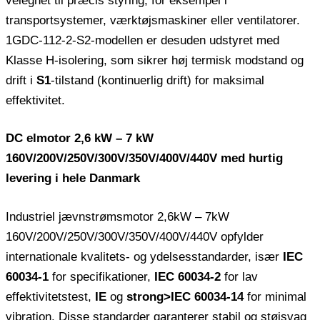
velegnet til præcis styring, for eksempel i
transportsystemer, værktøjsmaskiner eller ventilatorer.
1GDC-112-2-S2-modellen er desuden udstyret med
Klasse H-isolering, som sikrer høj termisk modstand og
drift i
S1
-tilstand (kontinuerlig drift) for maksimal
effektivitet.
DC elmotor 2,6 kW – 7 kW
160V/200V/250V/300V/350V/400V/440V med hurtig
levering i hele Danmark
Industriel jævnstrømsmotor 2,6kW – 7kW
160V/200V/250V/300V/350V/400V/440V opfylder
internationale kvalitets- og ydelsesstandarder, især
IEC
60034-1
for specifikationer,
IEC 60034-2
for lav
effektivitetstest,
IE
og
strong>IEC 60034-14
for minimal
vibration. Disse standarder garanterer stabil og støjsvag