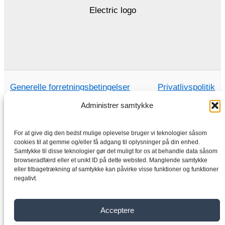
Generelle forretningsbetingelser
Privatlivspolitik
Administrer samtykke
For at give dig den bedst mulige oplevelse bruger vi teknologier såsom
Hjem
cookies til at gemme og/eller få adgang til oplysninger på din enhed.
Samtykke til disse teknologier gør det muligt for os at behandle data såsom
Butik
browseradfærd eller et unikt ID på dette websted. Manglende samtykke
Elektriske motorer
eller tilbagetrækning af samtykke kan påvirke visse funktioner og funktioner
negativt.
Frekvensomformer
Gearkasse
Acceptere
Om os