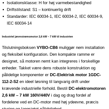
Isolationsklasse: H for høj varmebestandighed
Driftstilstand: S1 – kontinuerlig drift
Standarder: IEC 60034-1, IEC 60034-2, IEC 60034-9,
IEC 60034-14
Industriel jævnstrømsmotor 2,6 kW – 7 kW til industrien
Tilslutningsboksen
VYBO-CB6
muliggør nem installation
og fleksibel konfiguration. Den kompakte ramme er
designet, så motoren nemt kan integreres i forskellige
enheder. Takket være dens robuste konstruktion og
pålidelige komponenter er
DC-Elektrisk motor 1GDC-
112-2-S2
en ideel løsning til langvarig drift under
krævende industrielle forhold. Bestil
DC-elektromotoren
2,6 kW – 7 kW 160V/440V
i dag og drag fordel af
fordelene ved en DC-motor med høj ydeevne, præcis
styring og langsigtet pålidelighed.