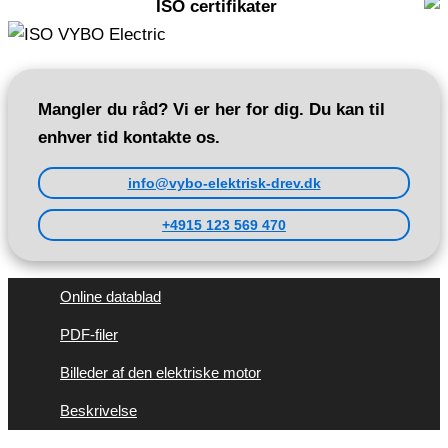
ISO certifikater
Mangler du råd? Vi er her for dig. Du kan til
enhver tid kontakte os.
info@vybo-elektrisk-drev.dk
+4915 123 569 470
Online datablad
PDF-filer
Billeder af den elektriske motor
Beskrivelse