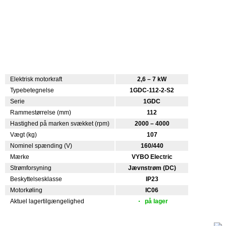
Elektrisk motorkraft
2,6 – 7 kW
Typebetegnelse
1GDC-112-2-S2
Serie
1GDC
Rammestørrelse (mm)
112
Hastighed på marken svækket (rpm)
2000 – 4000
Vægt (kg)
107
Nominel spænding (V)
160/440
Mærke
VYBO Electric
Strømforsyning
Jævnstrøm (DC)
Beskyttelsesklasse
IP23
Motorkøling
IC06
Aktuel lagertilgængelighed
på lager