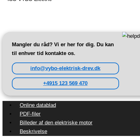
Mangler du råd? Vi er her for dig. Du kan
til enhver tid kontakte os.
info@vybo-elektrisk-drev.dk
+4915 123 569 470
Online datablad
PDF-filer
Billeder af den elektriske motor
Beskrivelse