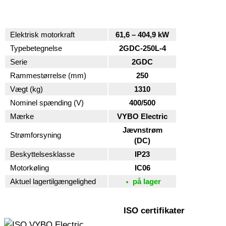
Elektrisk motorkraft
61,6 – 404,9 kW
Typebetegnelse
2GDC-250L-4
Serie
2GDC
Rammestørrelse (mm)
250
Vægt (kg)
1310
Nominel spænding (V)
400/500
Mærke
VYBO Electric
Jævnstrøm
Strømforsyning
(DC)
Beskyttelsesklasse
IP23
Motorkøling
IC06
Aktuel lagertilgængelighed
på lager
ISO certifikater