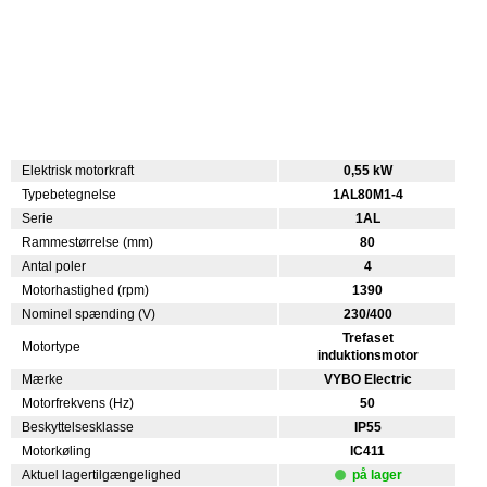
Elektrisk motorkraft
0,55 kW
Typebetegnelse
1AL80M1-4
Serie
1AL
Rammestørrelse (mm)
80
Antal poler
4
Motorhastighed (rpm)
1390
Nominel spænding (V)
230/400
Trefaset
Motortype
induktionsmotor
Mærke
VYBO Electric
Motorfrekvens (Hz)
50
Beskyttelsesklasse
IP55
Motorkøling
IC411
Aktuel lagertilgængelighed
på lager