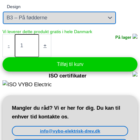
Design
Elektrisk
På lager
motor
-
+
0,55
kW
400V
Tilføj til kurv
1390
rpm
ISO certifikater
(1AL80M1-
4)
antal
Mangler du råd? Vi er her for dig. Du kan til
enhver tid kontakte os.
info@vybo-elektrisk-drev.dk