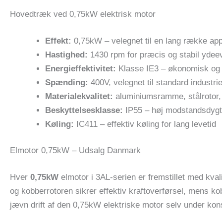
Hovedtræk ved 0,75kW elektrisk motor
Effekt:
0,75kW – velegnet til en lang række app
Hastighed:
1430 rpm for præcis og stabil ydee
Energieffektivitet:
Klasse IE3 – økonomisk og 
Spænding:
400V, velegnet til standard industri
Materialekvalitet:
aluminiumsramme, stålrotor, 
Beskyttelsesklasse:
IP55 – høj modstandsdygti
Køling:
IC411 – effektiv køling for lang levetid
Elmotor 0,75kW – Udsalg Danmark
Hver
0,75kW
elmotor i 3AL-serien er fremstillet med kva
og kobberrotoren sikrer effektiv kraftoverførsel, mens ko
jævn drift af den 0,75kW elektriske motor selv under kons