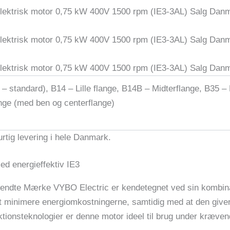
 – standard), B14 – Lille flange, B14B – Midterflange, B35 
ange (med ben og centerflange)
tig levering i hele Danmark.
ed energieffektiv IE3
kendte Mærke VYBO Electric er kendetegnet ved sin kombinati
at minimere energiomkostningerne, samtidig med at den giver o
onsteknologier er denne motor ideel til brug under krævend