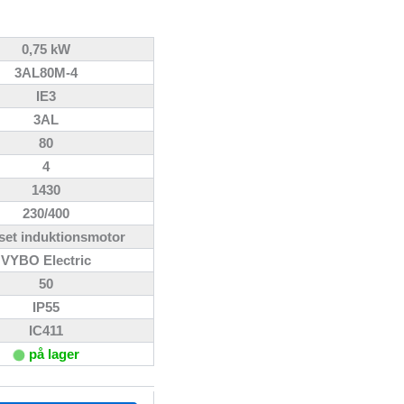
0,75 kW
3AL80M-4
IE3
3AL
80
4
1430
230/400
set induktionsmotor
VYBO Electric
50
IP55
IC411
på lager