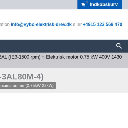
Indkøbskurv
til
1.036,00 kr.
tation
info@vybo-elektrisk-drev.dk
eller
+4915 123 569 470
Søg
 3AL (IE3-1500 rpm)
»
Elektrisk motor 0,75 kW 400V 1430
3-3AL80M-4)
uminiumsramme (0,75kW-22kW)