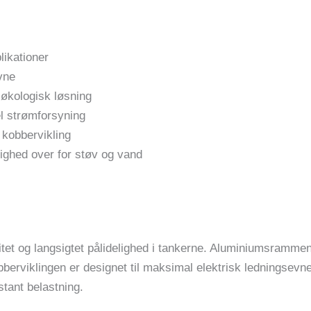
likationer
vne
økologisk løsning
el strømforsyning
kobbervikling
ghed over for støv og vand
litet og langsigtet pålidelighed i tankerne. Aluminiumsramme
bberviklingen er designet til maksimal elektrisk ledningsev
tant belastning.