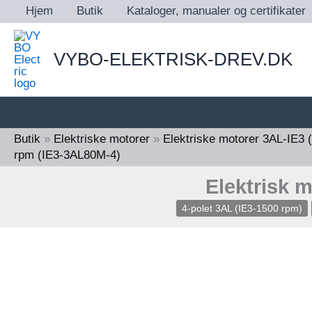
Gå
Hjem
Butik
Kataloger, manualer og certifikater
til
indholdet
VYBO-ELEKTRISK-DREV.DK
Butik
»
Elektriske motorer
»
Elektriske motorer 3AL-IE
rpm (IE3-3AL80M-4)
Elektrisk 
4-polet 3AL (IE3-1500 rpm)