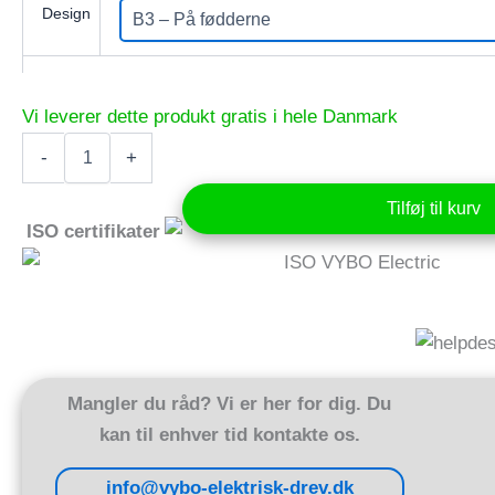
Design
Elektrisk
-
+
motor
0,75
Tilføj til kurv
kW
ISO certifikater
400V
1430
rpm
(IE3-
3AL80M-
4)
antal
Mangler du råd? Vi er her for dig. Du
kan til enhver tid kontakte os.
info@vybo-elektrisk-drev.dk