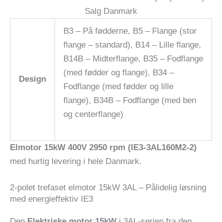
B3 – På fødderne, B5 – Flange (stor
flange – standard), B14 – Lille flange,
B14B – Midterflange, B35 – Fodflange
(med fødder og flange), B34 –
Design
Fodflange (med fødder og lille
flange), B34B – Fodflange (med ben
og centerflange)
Elmotor 15kW 400V 2950 rpm (IE3-3AL160M2-2)
med hurtig levering i hele Danmark.
2-polet trefaset elmotor 15kW 3AL – Pålidelig løsning
med energieffektiv IE3
Den
Elektriske motor 15kW
i 3AL-serien fra den