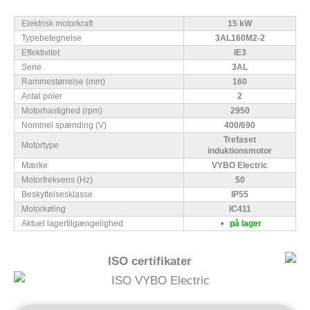
Elektrisk motorkraft
15 kW
Typebetegnelse
3AL160M2-2
Effektivitet
IE3
Serie
3AL
Rammestørrelse (mm)
160
Antal poler
2
Motorhastighed (rpm)
2950
Nominel spænding (V)
400/690
Trefaset
Motortype
induktionsmotor
Mærke
VYBO Electric
Motorfrekvens (Hz)
50
Beskyttelsesklasse
IP55
Motorkøling
IC411
Aktuel lagertilgængelighed
på lager
ISO certifikater