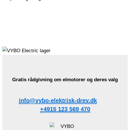
Gratis rådgivning om elmotorer og deres valg
info@vybo-elektrisk-drev.dk
+4915 123 569 470