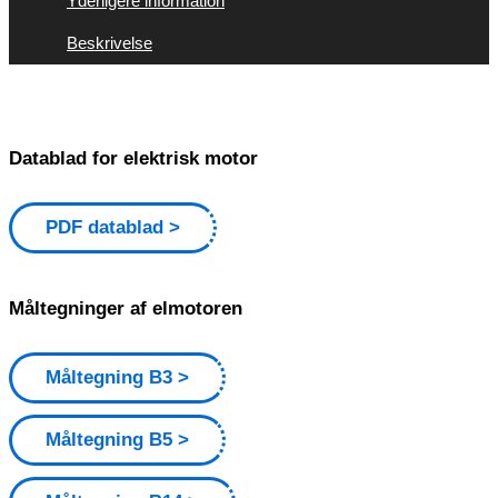
Yderligere information
Beskrivelse
Datablad for elektrisk motor
PDF datablad
Måltegninger af elmotoren
Måltegning B3
Måltegning B5