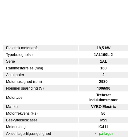
Elektrisk motorkraft
18,5 kW
Typebetegnelse
1AL160L-2
Serie
1AL
Rammestørrelse (mm)
160
Antal poler
2
Motorhastighed (rpm)
2930
Nominel spænding (V)
400/690
Trefaset
Motortype
induktionsmotor
Mærke
VYBO Electric
Motorfrekvens (Hz)
50
Beskyttelsesklasse
IP55
Motorkøling
IC411
Aktuel lagertilgængelighed
på lager