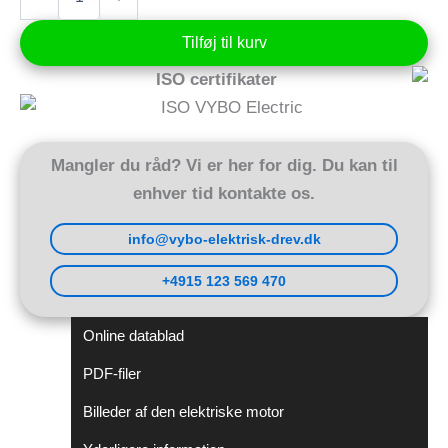
motor
3
Tilføj til kurv
kW
400V
ISO certifikater
2860
rpm
(1AL100L-
2)
antal
Mangler du råd? Vi er her for dig. Du kan til
enhver tid kontakte os.
info@vybo-elektrisk-drev.dk
+4915 123 569 470
Online datablad
PDF-filer
Billeder af den elektriske motor