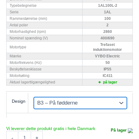
Typebetegnelse
1AL100L-2
Serie
1AL
Rammestørrelse (mm)
100
Antal poler
2
Motorhastighed (rpm)
2860
Nominel spænding (V)
400/690
Trefaset
Motortype
induktionsmotor
Mærke
VYBO Electric
Motorfrekvens (Hz)
50
Beskyttelsesklasse
IP55
Motorkøling
IC411
Aktuel lagertilgængelighed
på lager
Design
På lager
Elektrisk
-
+