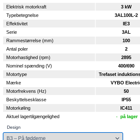
Elektrisk motorkraft
3 kW
Typebetegnelse
3AL100L-2
Effektivitet
IE3
Serie
3AL
Rammestørrelse (mm)
100
Antal poler
2
Motorhastighed (rpm)
2895
Nominel spænding (V)
400/690
Motortype
Trefaset induktion
Mærke
VYBO Electri
Motorfrekvens (Hz)
50
Beskyttelsesklasse
IP55
Motorkøling
IC411
Aktuel lagertilgængelighed
på lager
Design