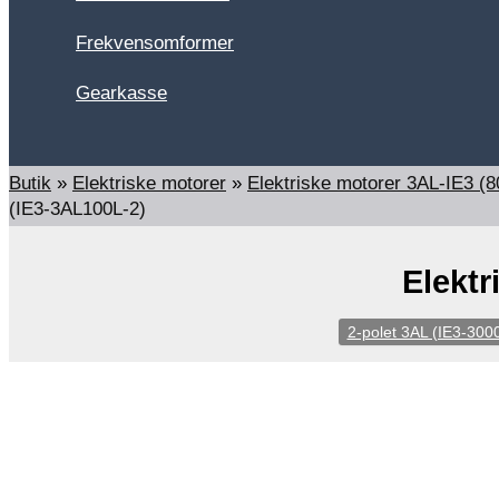
Frekvensomformer
Gearkasse
Søg
Butik
»
Elektriske motorer
»
Elektriske motorer 3AL-IE3 
(IE3-3AL100L-2)
Elektr
2-polet 3AL (IE3-300