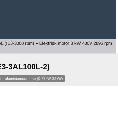
AL (IE3-3000 rpm)
»
Elektrisk motor 3 kW 400V 2895 rpm
IE3-3AL100L-2)
m) – aluminiumsramme (0,75kW-22kW)