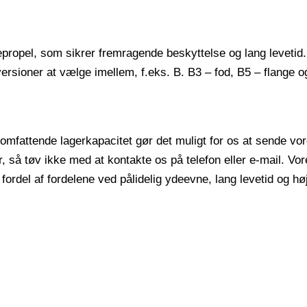
ropel, som sikrer fremragende beskyttelse og lang levetid. 
rsioner at vælge imellem, f.eks. B. B3 – fod, B5 – flange o
s omfattende lagerkapacitet gør det muligt for os at sende v
er, så tøv ikke med at kontakte os på telefon eller e-mail. Vo
fordel af fordelene ved pålidelig ydeevne, lang levetid og høj 