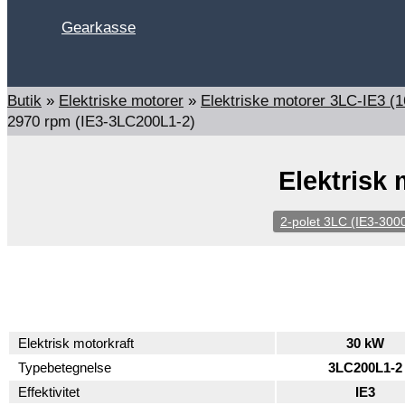
Gearkasse
Søg
Butik
»
Elektriske motorer
»
Elektriske motorer 3LC-IE3 
2970 rpm (IE3-3LC200L1-2)
Elektrisk
2-polet 3LC (IE3-300
Elektrisk motorkraft
30 kW
Typebetegnelse
3LC200L1-2
Effektivitet
IE3