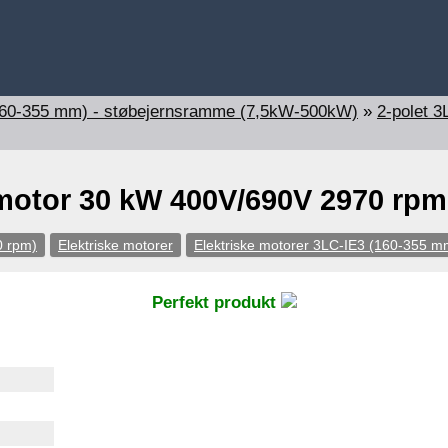
(160-355 mm) - støbejernsramme (7,5kW-500kW)
»
2-polet 3
 motor 30 kW 400V/690V 2970 rpm
0 rpm)
Elektriske motorer
Elektriske motorer 3LC-IE3 (160-355 
Perfekt produkt