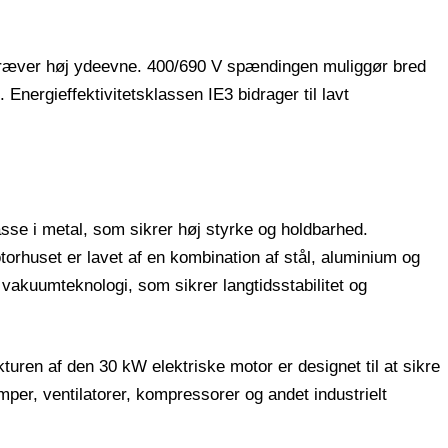
er kræver høj ydeevne. 400/690 V spændingen muliggør bred
Energieffektivitetsklassen IE3 bidrager til lavt
se i metal, som sikrer høj styrke og holdbarhed.
orhuset er lavet af en kombination af stål, aluminium og
akuumteknologi, som sikrer langtidsstabilitet og
ren af ​​den 30 kW elektriske motor er designet til at sikre
umper, ventilatorer, kompressorer og andet industrielt