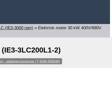
LC (IE3-3000 rpm)
»
Elektrisk motor 30 kW 400V/690V
 (IE3-3LC200L1-2)
mm) - støbejernsramme (7,5kW-500kW)