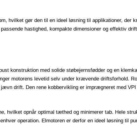
m, hvilket gør den til en ideel løsning til applikationer, d
r passende hastighed, kompakte dimensioner og effektiv drift. 
ust konstruktion med solide støbejernsfødder og en klemkas
ger motorens levetid selv under krævende driftsforhold. Rot
jævn drift. Den rene kobbervikling er imprægneret med VPI v
 hvilket opnår optimal tæthed og minimerer tab. Hele struktu
i enhver operation. Elmotoren er derfor en ideel løsning til p