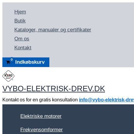
Gå
Hjem
til
Butik
indholdet
Kataloger, manualer og certifikater
Om os
Kontakt
Indkøbskurv
VYBO-ELEKTRISK-DREV.DK
Kontakt os for en gratis konsultation
info@vybo-elektrisk-dre
Elektriske motorer
Frekvensomformer