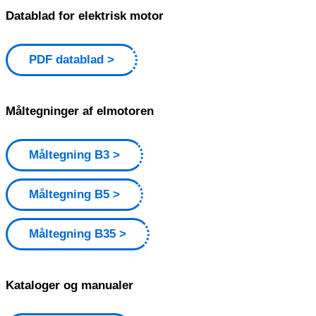
Datablad for elektrisk motor
PDF datablad
Måltegninger af elmotoren
Måltegning B3
Måltegning B5
Måltegning B35
Kataloger og manualer