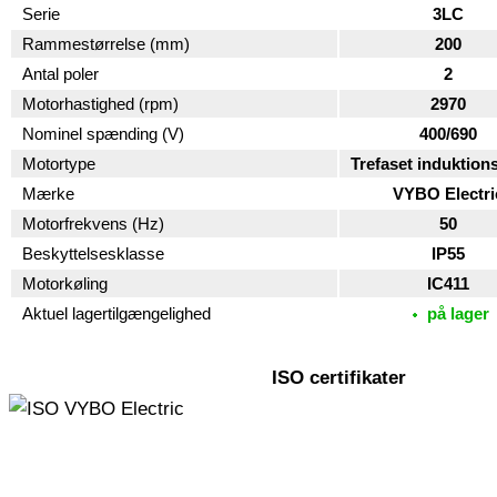
Serie
3LC
Rammestørrelse (mm)
200
Antal poler
2
Motorhastighed (rpm)
2970
Nominel spænding (V)
400/690
Motortype
Trefaset induktion
Mærke
VYBO Electri
Motorfrekvens (Hz)
50
Beskyttelsesklasse
IP55
Motorkøling
IC411
Aktuel lagertilgængelighed
på lager
ISO certifikater