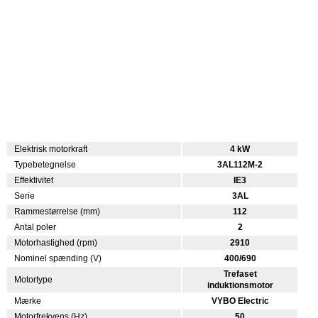
Elektrisk motorkraft
4 kW
Typebetegnelse
3AL112M-2
Effektivitet
IE3
Serie
3AL
Rammestørrelse (mm)
112
Antal poler
2
Motorhastighed (rpm)
2910
Nominel spænding (V)
400/690
Trefaset
Motortype
induktionsmotor
Mærke
VYBO Electric
Motorfrekvens (Hz)
50