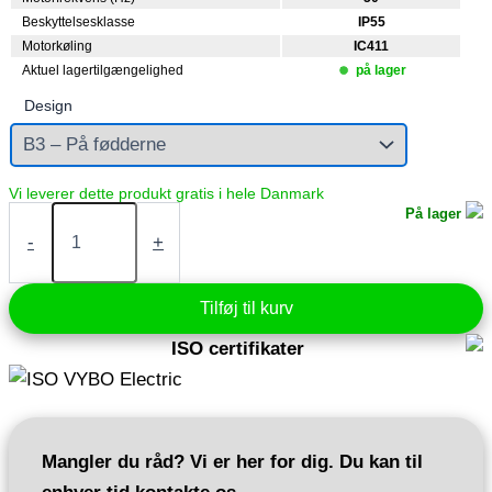
Beskyttelsesklasse
IP55
Motorkøling
IC411
Aktuel lagertilgængelighed
på lager
Design
Elektrisk
På lager
motor
-
+
4
kW
400V
Tilføj til kurv
2910
rpm
ISO certifikater
(IE3-
3AL112M-
2)
antal
Mangler du råd? Vi er her for dig. Du kan til