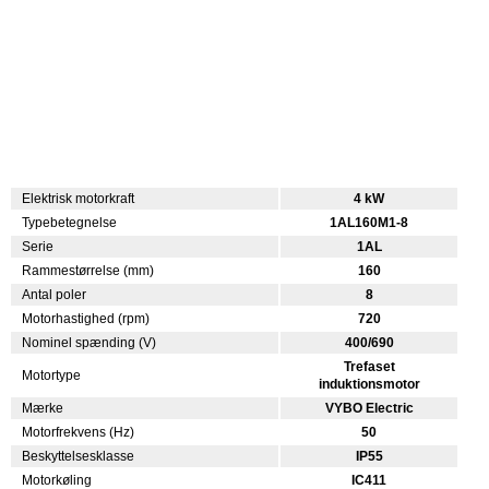
Elektrisk motorkraft
4 kW
Typebetegnelse
1AL160M1-8
Serie
1AL
Rammestørrelse (mm)
160
Antal poler
8
Motorhastighed (rpm)
720
Nominel spænding (V)
400/690
Trefaset
Motortype
induktionsmotor
Mærke
VYBO Electric
Motorfrekvens (Hz)
50
Beskyttelsesklasse
IP55
Motorkøling
IC411