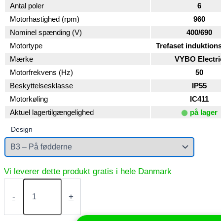
Antal poler
6
Motorhastighed (rpm)
960
Nominel spænding (V)
400/690
Motortype
Trefaset induktion
Mærke
VYBO Electri
Motorfrekvens (Hz)
50
Beskyttelsesklasse
IP55
Motorkøling
IC411
Aktuel lagertilgængelighed
på lager
Design
Elektrisk
motor
-
+
4
kW