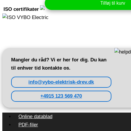
400V
Tilføj til kurv
960
ISO certifikater
rpm
(1AL132M1-
6)
antal
Mangler du råd? Vi er her for dig. Du kan
til enhver tid kontakte os.
info@vybo-elektrisk-drev.dk
+4915 123 569 470
Online datablad
PDF-filer