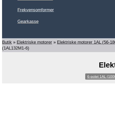
Frekvensomformer
Gearkasse
Søg
Butik
»
Elektriske motorer
»
Elektriske motorer 1AL (56-
(1AL132M1-6)
Elek
6-polet 1AL (100