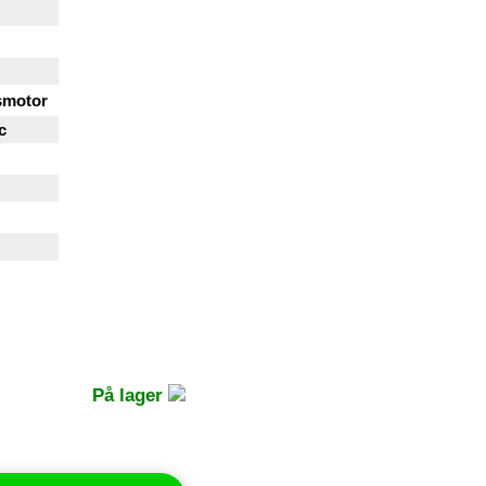
smotor
c
På lager