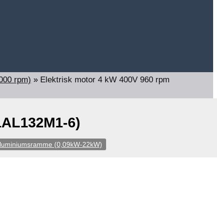
1000 rpm)
»
Elektrisk motor 4 kW 400V 960 rpm
(1AL132M1-6)
- aluminiumsramme (0,09kW-22kW)