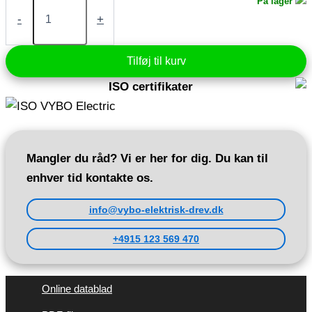
Elektrisk
På lager
motor
-
+
7,5
kW
400V
Tilføj til kurv
1470
rpm
ISO certifikater
(IE3-
3AL132M-
4)
antal
Mangler du råd? Vi er her for dig. Du kan til
enhver tid kontakte os.
info@vybo-elektrisk-drev.dk
+4915 123 569 470
Online datablad