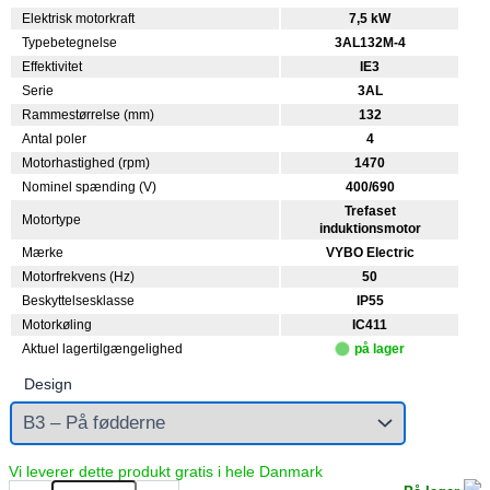
Elektrisk motorkraft
7,5 kW
Typebetegnelse
3AL132M-4
Effektivitet
IE3
Serie
3AL
Rammestørrelse (mm)
132
Antal poler
4
Motorhastighed (rpm)
1470
Nominel spænding (V)
400/690
Trefaset
Motortype
induktionsmotor
Mærke
VYBO Electric
Motorfrekvens (Hz)
50
Beskyttelsesklasse
IP55
Motorkøling
IC411
Aktuel lagertilgængelighed
på lager
Design