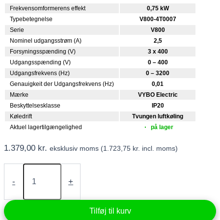
Frekvensomformerens effekt
0,75 kW
Typebetegnelse
V800-4T0007
Serie
V800
Nominel udgangsstrøm (A)
2,5
Forsyningsspænding (V)
3 x 400
Udgangsspænding (V)
0 – 400
Udgangsfrekvens (Hz)
0 – 3200
Genauigkeit der Udgangsfrekvens (Hz)
0,01
Mærke
VYBO Electric
Beskyttelsesklasse
IP20
Køledrift
Tvungen luftkøling
Aktuel lagertilgængelighed
på lager
1.379,00
kr.
eksklusiv moms (
1.723,75
kr.
incl. moms)
Frekvensomformer
0,75
-
+
kW
400V
(V800-
Tilføj til kurv
4T0007)