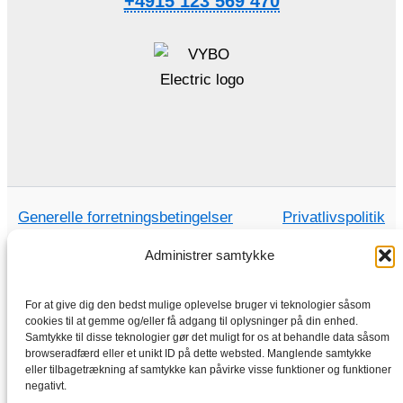
+4915 123 569 470
Generelle forretningsbetingelser
Privatlivspolitik
Administrer samtykke
For at give dig den bedst mulige oplevelse bruger vi teknologier såsom
Hjem
cookies til at gemme og/eller få adgang til oplysninger på din enhed.
Butik
Samtykke til disse teknologier gør det muligt for os at behandle data såsom
browseradfærd eller et unikt ID på dette websted. Manglende samtykke
Elektriske motorer
eller tilbagetrækning af samtykke kan påvirke visse funktioner og funktioner
negativt.
Frekvensomformer