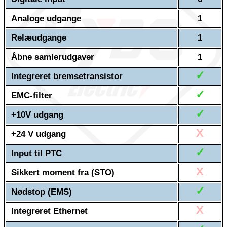
Analoge udgange
1
Relæudgange
1
Åbne samlerudgaver
1
✓
Integreret bremsetransistor
✓
EMC-filter
✓
+10V udgang
X
+24 V udgang
✓
Input til PTC
X
Sikkert moment fra (STO)
✓
Nødstop (EMS)
X
Integreret Ethernet