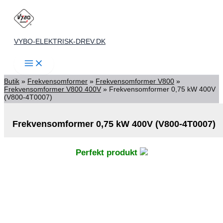
(V800-
Gå
4T0007)
antal
til
indholdet
VYBO-ELEKTRISK-DREV.DK
Butik
»
Frekvensomformer
»
Frekvensomformer V800
»
Frekvensomformer V800 400V
»
Frekvensomformer 0,75 kW 400V
(V800-4T0007)
Frekvensomformer 0,75 kW 400V (V800-4T0007)
Perfekt produkt