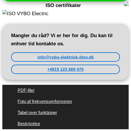
antal
ISO certifikater
Mangler du råd? Vi er her for dig. Du kan til
enhver tid kontakte os.
info@vybo-elektrisk-drev.dk
+4915 123 569 470
PDF-filer
Foto af frekvensomformeren
Tabel over funktioner
Beskrivelse