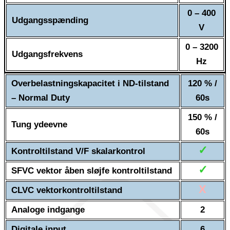
0 – 400
Udgangsspænding
V
0 – 3200
Udgangsfrekvens
Hz
Overbelastningskapacitet i ND-tilstand
120 % /
– Normal Duty
60s
150 % /
Tung ydeevne
60s
✓
Kontroltilstand V/F skalarkontrol
✓
SFVC vektor åben sløjfe kontroltilstand
X
CLVC vektorkontroltilstand
Analoge indgange
2
Digitale input
6