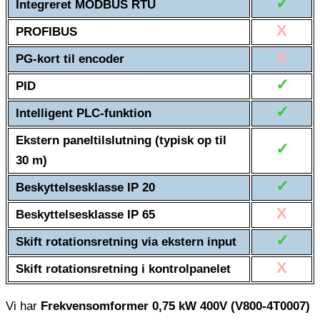
✓
Integreret MODBUS RTU
X
PROFIBUS
X
PG-kort til encoder
✓
PID
✓
Intelligent PLC-funktion
Ekstern paneltilslutning (typisk op til
✓
30 m)
✓
Beskyttelsesklasse IP 20
X
Beskyttelsesklasse IP 65
✓
Skift rotationsretning via ekstern input
X
Skift rotationsretning i kontrolpanelet
Vi har
Frekvensomformer 0,75 kW 400V (V800-4T0007)