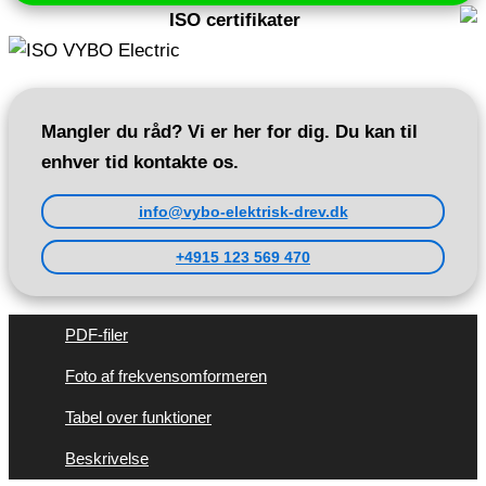
antal
ISO certifikater
Mangler du råd? Vi er her for dig. Du kan til
enhver tid kontakte os.
info@vybo-elektrisk-drev.dk
+4915 123 569 470
PDF-filer
Foto af frekvensomformeren
Tabel over funktioner
Beskrivelse