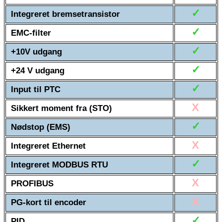
✓
Integreret bremsetransistor
✓
EMC-filter
✓
+10V udgang
✓
+24 V udgang
✓
Input til PTC
X
Sikkert moment fra (STO)
✓
Nødstop (EMS)
X
Integreret Ethernet
✓
Integreret MODBUS RTU
X
PROFIBUS
X
PG-kort til encoder
✓
PID