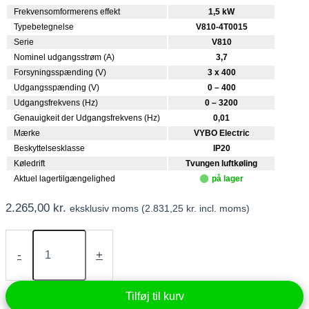
Frekvensomformerens effekt
1,5 kW
Typebetegnelse
V810-4T0015
Serie
V810
Nominel udgangsstrøm (A)
3,7
Forsyningsspænding (V)
3 x 400
Udgangsspænding (V)
0 – 400
Udgangsfrekvens (Hz)
0 – 3200
Genauigkeit der Udgangsfrekvens (Hz)
0,01
Mærke
VYBO Electric
Beskyttelsesklasse
IP20
Køledrift
Tvungen luftkøling
Aktuel lagertilgængelighed
på lager
2.265,00
kr.
eksklusiv moms (
2.831,25
kr.
incl. moms)
Frekvensomformer
1,5
-
+
kW
400V
(V810-
Tilføj til kurv
4T0015)