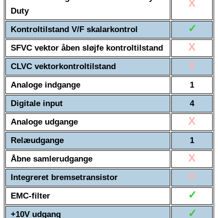
X
Duty
✓
Kontroltilstand V/F skalarkontrol
X
SFVC vektor åben sløjfe kontroltilstand
X
CLVC vektorkontroltilstand
Analoge indgange
1
Digitale input
4
X
Analoge udgange
Relæudgange
1
X
Åbne samlerudgange
X
Integreret bremsetransistor
✓
EMC-filter
✓
+10V udgang