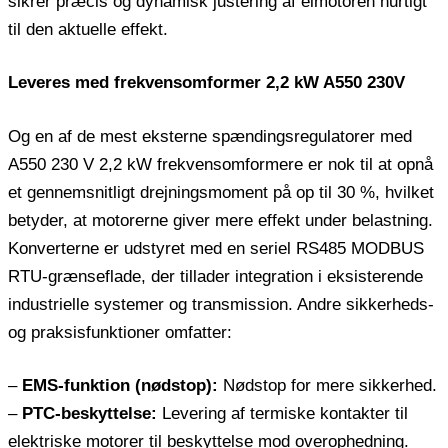
sikrer præcis og dynamisk justering af elmotoren hurtigt
til den aktuelle effekt.
Leveres med frekvensomformer 2,2 kW A550 230V
Og en af ​​de mest eksterne spændingsregulatorer med
A550 230 V 2,2 kW frekvensomformere er nok til at opnå
et gennemsnitligt drejningsmoment på op til 30 %, hvilket
betyder, at motorerne giver mere effekt under belastning.
Konverterne er udstyret med en seriel RS485 MODBUS
RTU-grænseflade, der tillader integration i eksisterende
industrielle systemer og transmission. Andre sikkerheds-
og praksisfunktioner omfatter:
–
EMS-funktion (nødstop):
Nødstop for mere sikkerhed.
–
PTC-beskyttelse:
Levering af termiske kontakter til
elektriske motorer til beskyttelse mod overophedning.