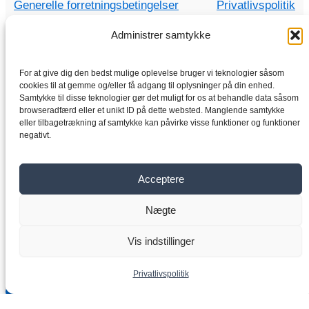
Generelle forretningsbetingelser
Privatlivspolitik
Administrer samtykke
For at give dig den bedst mulige oplevelse bruger vi teknologier såsom
Hjem
cookies til at gemme og/eller få adgang til oplysninger på din enhed.
Butik
Samtykke til disse teknologier gør det muligt for os at behandle data såsom
browseradfærd eller et unikt ID på dette websted. Manglende samtykke
Elektriske motorer
eller tilbagetrækning af samtykke kan påvirke visse funktioner og funktioner
negativt.
Frekvensomformer
Gearkasse
Om os
Acceptere
Kontakt
Nægte
Copyright © 2026 VYBO-ELEKTRISK-DREV.DK
Vis indstillinger
Privatlivspolitik