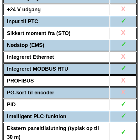
X
+24 V udgang
✓
Input til PTC
X
Sikkert moment fra (STO)
✓
Nødstop (EMS)
X
Integreret Ethernet
✓
Integreret MODBUS RTU
X
PROFIBUS
X
PG-kort til encoder
✓
PID
✓
Intelligent PLC-funktion
Ekstern paneltilslutning (typisk op til
✓
30 m)