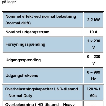
Nominel effekt ved normal belastning
2,2 kW
(normal drift)
Nominel udgangsstrøm
10 A
1 x 230
Forsyningsspænding
V
0 – 230
Udgangsspænding
V
0 – 999
Udgangsfrekvens
Hz
Overbelastningskapacitet i ND-tilstand
120 % /
– Normal Duty
60s
Overbelastning i HD-tilstand – Heavy