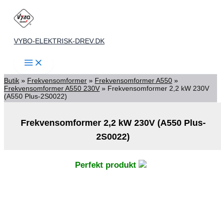
(A550
Gå
Plus-
2S0022)
til
antal
indholdet
VYBO-ELEKTRISK-DREV.DK
Butik
»
Frekvensomformer
»
Frekvensomformer A550
»
Frekvensomformer A550 230V
»
Frekvensomformer 2,2 kW 230V
(A550 Plus-2S0022)
Frekvensomformer 2,2 kW 230V (A550 Plus-
2S0022)
Perfekt produkt