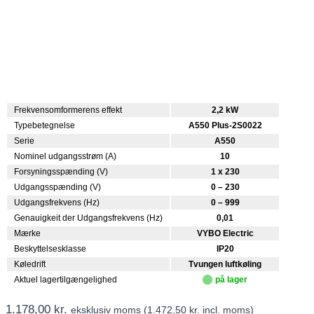
Frekvensomformerens effekt
2,2 kW
Typebetegnelse
A550 Plus-2S0022
Serie
A550
Nominel udgangsstrøm (A)
10
Forsyningsspænding (V)
1 x 230
Udgangsspænding (V)
0 – 230
Udgangsfrekvens (Hz)
0 – 999
Genauigkeit der Udgangsfrekvens (Hz)
0,01
Mærke
VYBO Electric
Beskyttelsesklasse
IP20
Køledrift
Tvungen luftkøling
Aktuel lagertilgængelighed
på lager
1.178,00
kr.
eksklusiv moms (
1.472,50
kr.
incl. moms)