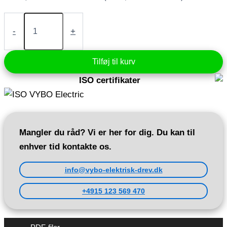
Frekvensomformer
2,2
-
+
kW
230V
(A550
Tilføj til kurv
Plus-
2S0022)
ISO certifikater
antal
Mangler du råd? Vi er her for dig. Du kan til
enhver tid kontakte os.
info@vybo-elektrisk-drev.dk
+4915 123 569 470