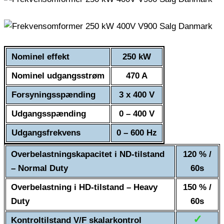
Nominel effekt
250 kW
Nominel udgangsstrøm
470 A
Forsyningsspænding
3 x 400 V
Udgangsspænding
0 – 400 V
Udgangsfrekvens
0 – 600 Hz
Overbelastningskapacitet i ND-tilstand
120 % /
– Normal Duty
60s
Overbelastning i HD-tilstand – Heavy
150 % /
Duty
60s
✓
Kontroltilstand V/F skalarkontrol