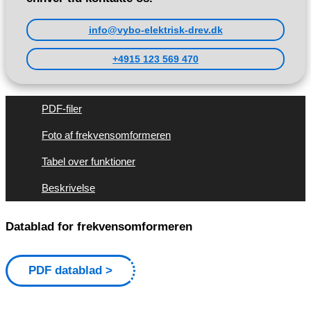
info@vybo-elektrisk-drev.dk
+4915 123 569 470
PDF-filer
Foto af frekvensomformeren
Tabel over funktioner
Beskrivelse
Datablad for frekvensomformeren
PDF datablad