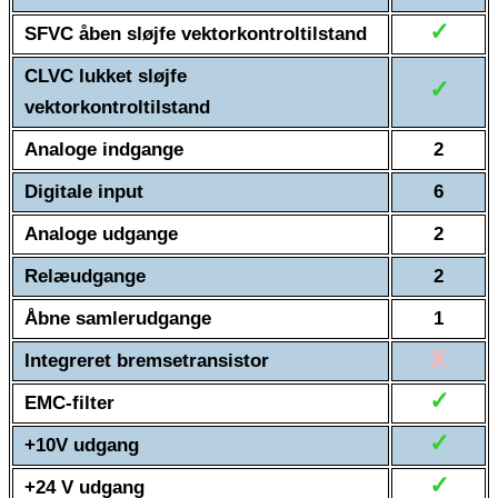
✓
SFVC åben sløjfe vektorkontroltilstand
CLVC lukket sløjfe
✓
vektorkontroltilstand
Analoge indgange
2
Digitale input
6
Analoge udgange
2
Relæudgange
2
Åbne samlerudgange
1
X
Integreret bremsetransistor
✓
EMC-filter
✓
+10V udgang
✓
+24 V udgang