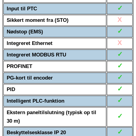
✓
Input til PTC
X
Sikkert moment fra (STO)
✓
Nødstop (EMS)
X
Integreret Ethernet
✓
Integreret MODBUS RTU
✓
PROFINET
✓
PG-kort til encoder
✓
PID
✓
Intelligent PLC-funktion
Ekstern paneltilslutning (typisk op til
✓
30 m)
✓
Beskyttelsesklasse IP 20