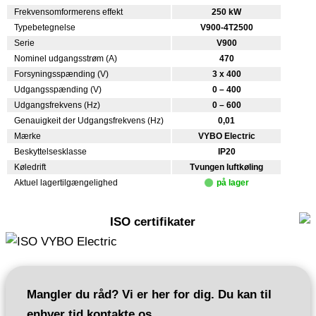
Frekvensomformerens effekt
250 kW
Typebetegnelse
V900-4T2500
Serie
V900
Nominel udgangsstrøm (A)
470
Forsyningsspænding (V)
3 x 400
Udgangsspænding (V)
0 – 400
Udgangsfrekvens (Hz)
0 – 600
Genauigkeit der Udgangsfrekvens (Hz)
0,01
Mærke
VYBO Electric
Beskyttelsesklasse
IP20
Køledrift
Tvungen luftkøling
Aktuel lagertilgængelighed
på lager
ISO certifikater
Mangler du råd? Vi er her for dig. Du kan til
enhver tid kontakte os.