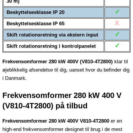
30 m)
✓
Beskyttelsesklasse IP 20
X
Beskyttelsesklasse IP 65
✓
Skift rotationsretning via ekstern input
✓
Skift rotationsretning i kontrolpanelet
Frekvensomformer 280 kW 400V (V810-4T2800)
klar til
øjeblikkelig afsendelse til dig, uanset hvor du befinder dig
i Danmark.
Frekvensomformer 280 kW 400 V
(V810-4T2800) på ​​tilbud
Frekvensomformer 280 kW 400V V810-4T2800
er en
high-end frekvensomformer designet til brug i de mest