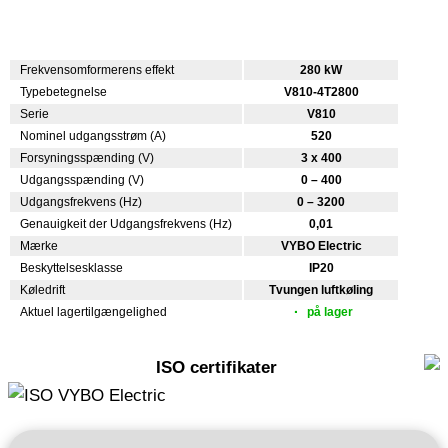
Frekvensomformerens effekt
280 kW
Typebetegnelse
V810-4T2800
Serie
V810
Nominel udgangsstrøm (A)
520
Forsyningsspænding (V)
3 x 400
Udgangsspænding (V)
0 – 400
Udgangsfrekvens (Hz)
0 – 3200
Genauigkeit der Udgangsfrekvens (Hz)
0,01
Mærke
VYBO Electric
Beskyttelsesklasse
IP20
Køledrift
Tvungen luftkøling
Aktuel lagertilgængelighed
på lager
ISO certifikater