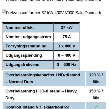
Nominel effekt
37 kW
Nominel udgangsstrøm
75 A
Forsyningsspænding
3 x 400 V
Udgangsspænding
0 – 400 V
Udgangsfrekvens
0 – 600 Hz
Overbelastningskapacitet i ND-tilstand
120 % /
– Normal Duty
60s
Overbelastning i HD-tilstand – Heavy
150 % /
Duty
60s
✓
Kontroltilstand V/F skalarkontrol