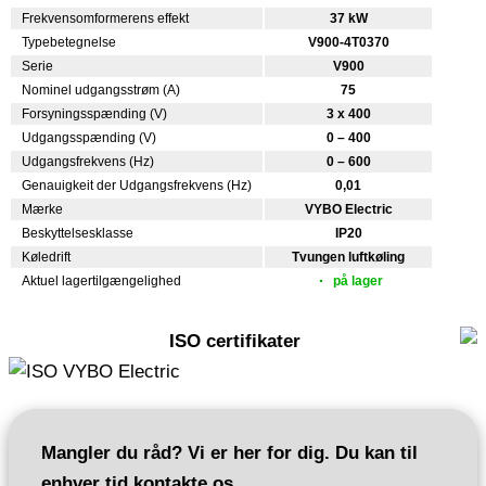
Frekvensomformerens effekt
37 kW
Typebetegnelse
V900-4T0370
Serie
V900
Nominel udgangsstrøm (A)
75
Forsyningsspænding (V)
3 x 400
Udgangsspænding (V)
0 – 400
Udgangsfrekvens (Hz)
0 – 600
Genauigkeit der Udgangsfrekvens (Hz)
0,01
Mærke
VYBO Electric
Beskyttelsesklasse
IP20
Køledrift
Tvungen luftkøling
Aktuel lagertilgængelighed
på lager
ISO certifikater
Mangler du råd? Vi er her for dig. Du kan til
enhver tid kontakte os.