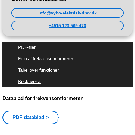
info@vybo-elektrisk-drev.dk
+4915 123 569 470
PDF-filer
Foto af frekvensomformeren
Tabel over funktioner
Beskrivelse
Datablad for frekvensomformeren
PDF datablad