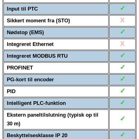
✓
Input til PTC
X
Sikkert moment fra (STO)
✓
Nødstop (EMS)
X
Integreret Ethernet
✓
Integreret MODBUS RTU
✓
PROFINET
✓
PG-kort til encoder
✓
PID
✓
Intelligent PLC-funktion
Ekstern paneltilslutning (typisk op til
✓
30 m)
✓
Beskyttelsesklasse IP 20