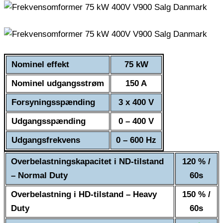
Nominel effekt
75 kW
Nominel udgangsstrøm
150 A
Forsyningsspænding
3 x 400 V
Udgangsspænding
0 – 400 V
Udgangsfrekvens
0 – 600 Hz
Overbelastningskapacitet i ND-tilstand
120 % /
– Normal Duty
60s
Overbelastning i HD-tilstand – Heavy
150 % /
Duty
60s