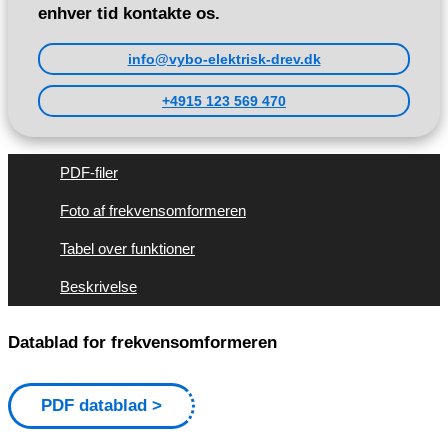
enhver tid kontakte os.
info@vybo-elektrisk-drev.dk
+4915 123 569 470
PDF-filer
Foto af frekvensomformeren
Tabel over funktioner
Beskrivelse
Datablad for frekvensomformeren
PDF datablad