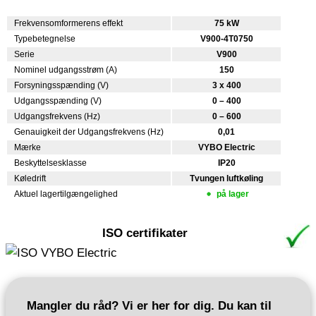
Frekvensomformerens effekt
75 kW
Typebetegnelse
V900-4T0750
Serie
V900
Nominel udgangsstrøm (A)
150
Forsyningsspænding (V)
3 x 400
Udgangsspænding (V)
0 – 400
Udgangsfrekvens (Hz)
0 – 600
Genauigkeit der Udgangsfrekvens (Hz)
0,01
Mærke
VYBO Electric
Beskyttelsesklasse
IP20
Køledrift
Tvungen luftkøling
Aktuel lagertilgængelighed
på lager
ISO certifikater
Mangler du råd? Vi er her for dig. Du kan til