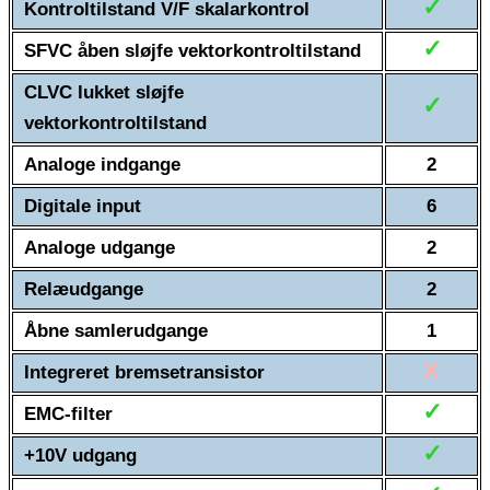
✓
Kontroltilstand V/F skalarkontrol
✓
SFVC åben sløjfe vektorkontroltilstand
CLVC lukket sløjfe
✓
vektorkontroltilstand
Analoge indgange
2
Digitale input
6
Analoge udgange
2
Relæudgange
2
Åbne samlerudgange
1
X
Integreret bremsetransistor
✓
EMC-filter
✓
+10V udgang