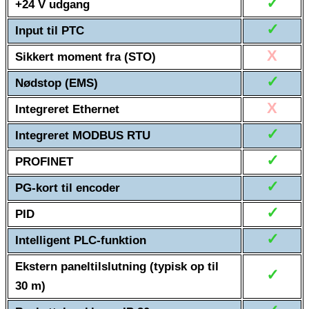
✓
+24 V udgang
✓
Input til PTC
X
Sikkert moment fra (STO)
✓
Nødstop (EMS)
X
Integreret Ethernet
✓
Integreret MODBUS RTU
✓
PROFINET
✓
PG-kort til encoder
✓
PID
✓
Intelligent PLC-funktion
Ekstern paneltilslutning (typisk op til
✓
30 m)