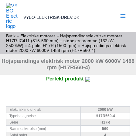
Gå
til
VYBO-ELEKTRISK-DREV.DK
indholdet
Butik
»
Elektriske motorer
»
Højspændingselektriske motorer
H17R-IC411 (315-560 mm) – støbejernsramme (132kW-
2500kW)
»
4-polet H17R (1500 rpm)
»
Højspændings elektrisk
motor 2000 kW 6000V 1488 rpm (H17R560-4)
Højspændings elektrisk motor 2000 kW 6000V 1488
rpm (H17R560-4)
Perfekt produkt
Elektrisk motorkraft
2000 kW
Typebetegnelse
H17R560-4
Serie
H17R
Rammestørrelse (mm)
560
Antal poler
4