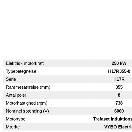
Elektrisk motorkraft
250 kW
Typebetegnelse
H17R355-8
Serie
H17R
Rammestørrelse (mm)
355
Antal poler
8
Motorhastighed (rpm)
738
Nominel spænding (V)
6000
Motortype
Trefaset induktion
Mærke
VYBO Electri