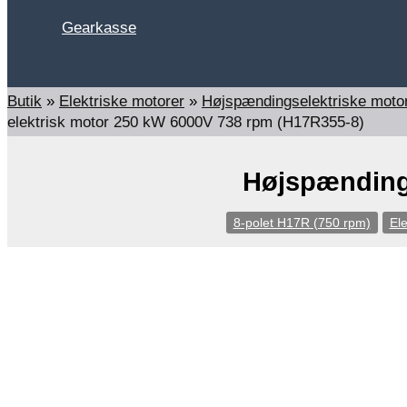
Gearkasse
Søg
Butik
»
Elektriske motorer
»
Højspændingselektriske mot
elektrisk motor 250 kW 6000V 738 rpm (H17R355-8)
Højspændings
8-polet H17R (750 rpm)
Ele