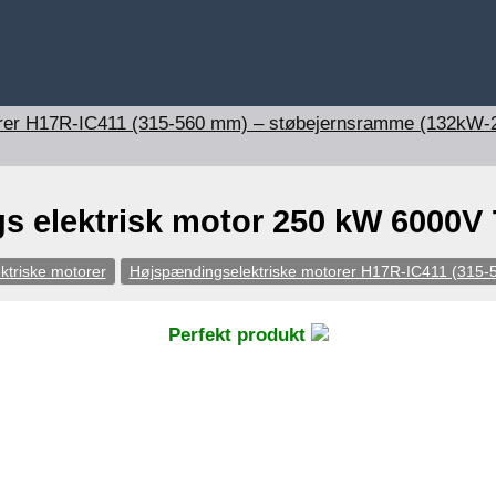
orer H17R-IC411 (315-560 mm) – støbejernsramme (132kW
 elektrisk motor 250 kW 6000V 
ktriske motorer
Højspændingselektriske motorer H17R-IC411 (315
Perfekt produkt