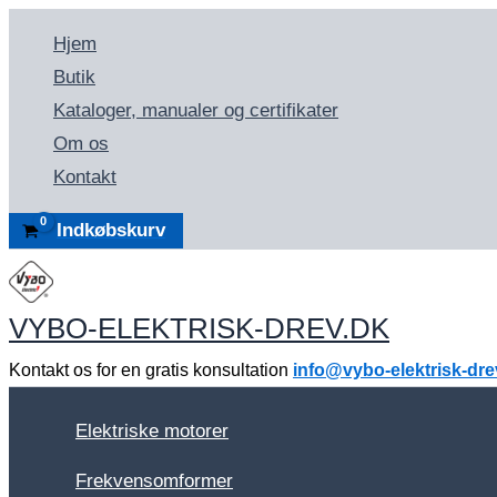
Gå
Hjem
til
Butik
indholdet
Kataloger, manualer og certifikater
Om os
Kontakt
Indkøbskurv
VYBO-ELEKTRISK-DREV.DK
Kontakt os for en gratis konsultation
info@vybo-elektrisk-dre
Elektriske motorer
Frekvensomformer