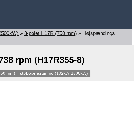
-2500kW)
»
8-polet H17R (750 rpm)
»
Højspændings
738 rpm (H17R355-8)
-560 mm) – støbejernsramme (132kW-2500kW)