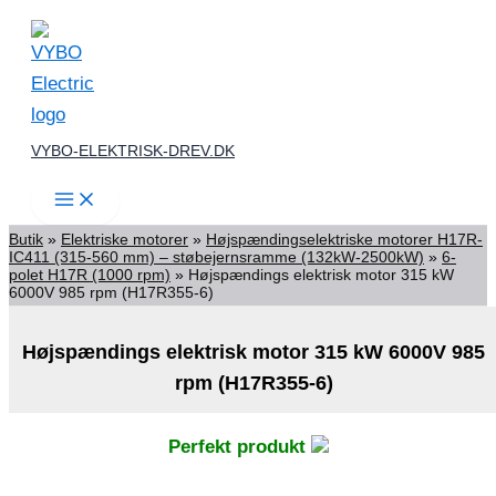
Gå
til
indholdet
VYBO-ELEKTRISK-DREV.DK
Butik
»
Elektriske motorer
»
Højspændingselektriske motorer H17R-
IC411 (315-560 mm) – støbejernsramme (132kW-2500kW)
»
6-
polet H17R (1000 rpm)
»
Højspændings elektrisk motor 315 kW
6000V 985 rpm (H17R355-6)
Højspændings elektrisk motor 315 kW 6000V 985
rpm (H17R355-6)
Perfekt produkt