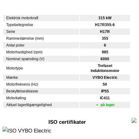
Elektrisk motorkraft
315 kW
Typebetegnelse
H17R355-6
Serie
H17R
Rammestørrelse (mm)
355
Antal poler
6
Motorhastighed (rpm)
985
Nominel spænding (V)
6000
Trefaset
Motortype
induktionsmotor
Mærke
VYBO Electric
Motorfrekvens (Hz)
50
Beskyttelsesklasse
IP55
Motorkøling
IC411
Aktuel lagertilgængelighed
på lager
ISO certifikater