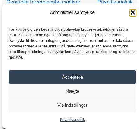
Generelle forretningsbetingelser
Privatlivspolitik
Administrer samtykke
For at give dig den bedst mulige oplevelse bruger vi teknologier såsom
Hjem
cookies til at gemme og/eller få adgang til oplysninger på din enhed.
Samtykke til disse teknologier gør det muligt for os at behandle data såsom
Butik
browseradfærd eller et unikt ID på dette websted. Manglende samtykke
eller tilbagetrækning af samtykke kan påvirke visse funktioner og funktioner
Elektriske motorer
negativt.
Frekvensomformer
Gearkasse
Acceptere
Om os
Kontakt
Nægte
Vis indstillinger
Copyright © 2026 VYBO-ELEKTRISK-DREV.DK
Privatlivspolitik