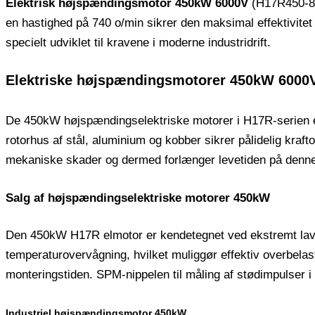
Elektrisk højspændingsmotor 450kW 6000V
(H17R450-8) 
en hastighed på 740 o/min sikrer den maksimal effektivitet
specielt udviklet til kravene i moderne industridrift.
Elektriske højspændingsmotorer 450kW 6000
De 450kW højspændingselektriske motorer i H17R-serien er
rotorhus af stål, aluminium og kobber sikrer pålidelig kraf
mekaniske skader og dermed forlænger levetiden på denne
Salg af højspændingselektriske motorer 450kW
Den 450kW H17R elmotor er kendetegnet ved ekstremt lave vib
temperaturovervågning, hvilket muliggør effektiv overbelast
monteringstiden. SPM-nippelen til måling af stødimpulser i
Industriel højspændingsmotor 450kW