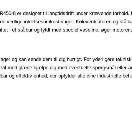
50-8 er designet til langtidsdrift under krævende forhold. 
de vedligeholdelsesomkostninger. Køleventilatoren og stålkø
et i et stålbur og fyldt med speciel vaseline, øger motorens
ager og kan sende dem til dig hurtigt. For yderligere tekniske
r vil med glæde hjælpe dig med eventuelle spørgsmål eller a
dbar og effektiv enhed, der opfylder alle dine industrielle beh