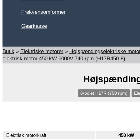
Frekvensomformer
Gearkasse
Søg
Butik
»
Elektriske motorer
»
Højspændingselektriske mot
elektrisk motor 450 kW 6000V 740 rpm (H17R450-8)
Højspændings
8-polet H17R (750 rpm)
Ele
Elektrisk motorkraft
450 kW