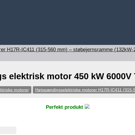
orer H17R-IC411 (315-560 mm) – støbejernsramme (132kW
 elektrisk motor 450 kW 6000V 
ktriske motorer
Højspændingselektriske motorer H17R-IC411 (315
Perfekt produkt