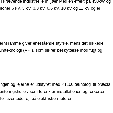
i krævende industrielle miljøer Med en effekt på 450kW og
ioner 6 kV, 3 kV, 3,3 kV, 6,6 kV, 10 kV og 11 kV og er
ejernsramme giver enestående styrke, mens det lukkede
kuumteknologi (VPI), som sikrer beskyttelse mod fugt og
lingen og lejerne er udstyret med PT100 teknologi til præcis
teringshuller, som forenkler installationen og forkorter
or uventede fejl på elektriske motorer.