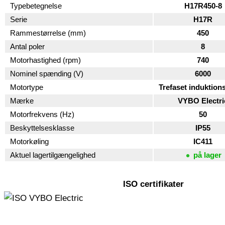
Typebetegnelse
H17R450-8
Serie
H17R
Rammestørrelse (mm)
450
Antal poler
8
Motorhastighed (rpm)
740
Nominel spænding (V)
6000
Motortype
Trefaset induktion
Mærke
VYBO Electri
Motorfrekvens (Hz)
50
Beskyttelsesklasse
IP55
Motorkøling
IC411
Aktuel lagertilgængelighed
på lager
ISO certifikater