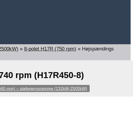
-2500kW)
»
8-polet H17R (750 rpm)
»
Højspændings
740 rpm (H17R450-8)
-560 mm) – støbejernsramme (132kW-2500kW)