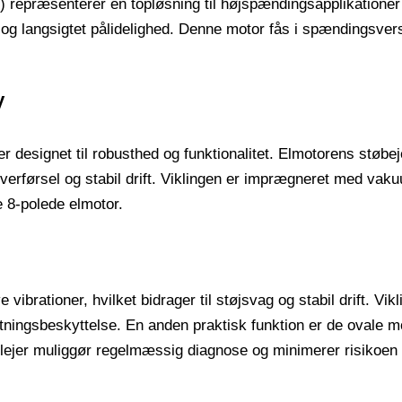
repræsenterer en topløsning til højspændingsapplikationer 
 og langsigtet pålidelighed. Denne motor fås i spændingsvers
V
 designet til robusthed og funktionalitet. Elmotorens støb
toverførsel og stabil drift. Viklingen er imprægneret med va
 8-polede elmotor.
rationer, hvilket bidrager til støjsvag og stabil drift. Vik
ningsbeskyttelse. En anden praktisk funktion er de ovale mon
 lejer muliggør regelmæssig diagnose og minimerer risikoen f