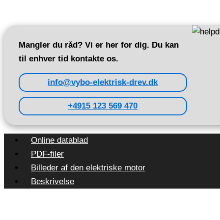
Mangler du råd? Vi er her for dig. Du kan
til enhver tid kontakte os.
info@vybo-elektrisk-drev.dk
+4915 123 569 470
Online datablad
PDF-filer
Billeder af den elektriske motor
Beskrivelse