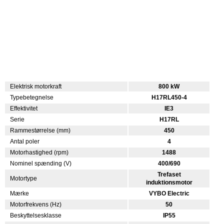
Elektrisk motorkraft
800 kW
Typebetegnelse
H17RL450-4
Effektivitet
IE3
Serie
H17RL
Rammestørrelse (mm)
450
Antal poler
4
Motorhastighed (rpm)
1488
Nominel spænding (V)
400/690
Trefaset
Motortype
induktionsmotor
Mærke
VYBO Electric
Motorfrekvens (Hz)
50
Beskyttelsesklasse
IP55