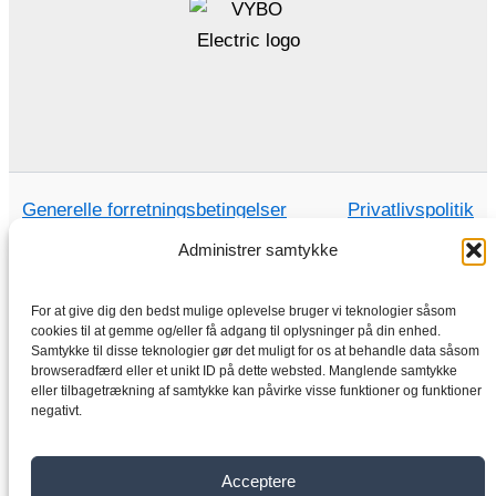
Generelle forretningsbetingelser
Privatlivspolitik
Administrer samtykke
For at give dig den bedst mulige oplevelse bruger vi teknologier såsom
Hjem
cookies til at gemme og/eller få adgang til oplysninger på din enhed.
Samtykke til disse teknologier gør det muligt for os at behandle data såsom
Butik
browseradfærd eller et unikt ID på dette websted. Manglende samtykke
Elektriske motorer
eller tilbagetrækning af samtykke kan påvirke visse funktioner og funktioner
negativt.
Frekvensomformer
Gearkasse
Acceptere
Om os