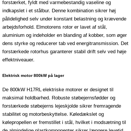
forstærket, fyldt med varmebestandig vaseline og
indkapslet i et stålbur. Denne kombination sikrer høj
pålidelighed selv under konstant belastning og krævende
arbejdsforhold. Elmotorens rotor er lavet af stål,
aluminium og indeholder en blanding af kobber, som øger
dens styrke og reducerer tab ved energitransmission. Det
forstærkede rotorhus garanterer stabil drift selv ved høje
effektniveauer.
Elektrisk motor 800kW på lager
De 800kW H17RL elektriske motorer er designet til
maksimal holdbarhed. Robuste støbejernsfødder og
forstærkede støbejerns lejeskjolde sikrer fremragende
stabilitet og motorbeskyttelse. Køledækslet og
kølepropellen er fremstillet i stål, hvilket i modsætning til
de almindelige plastkomponenter sikrer længere levetid