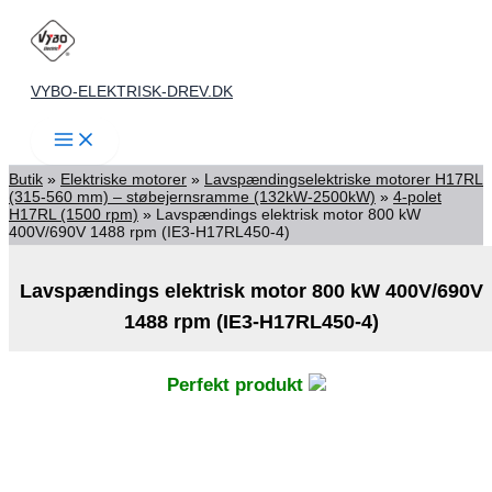
Gå
til
indholdet
VYBO-ELEKTRISK-DREV.DK
Butik
»
Elektriske motorer
»
Lavspændingselektriske motorer H17RL
(315-560 mm) – støbejernsramme (132kW-2500kW)
»
4-polet
H17RL (1500 rpm)
»
Lavspændings elektrisk motor 800 kW
400V/690V 1488 rpm (IE3-H17RL450-4)
Lavspændings elektrisk motor 800 kW 400V/690V
1488 rpm (IE3-H17RL450-4)
Perfekt produkt