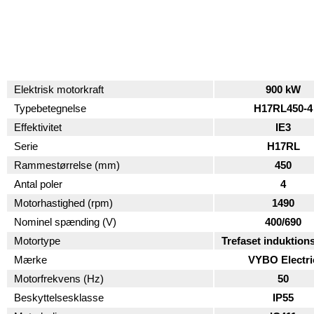
Elektrisk motorkraft
900 kW
Typebetegnelse
H17RL450-4
Effektivitet
IE3
Serie
H17RL
Rammestørrelse (mm)
450
Antal poler
4
Motorhastighed (rpm)
1490
Nominel spænding (V)
400/690
Motortype
Trefaset induktion
Mærke
VYBO Electri
Motorfrekvens (Hz)
50
Beskyttelsesklasse
IP55