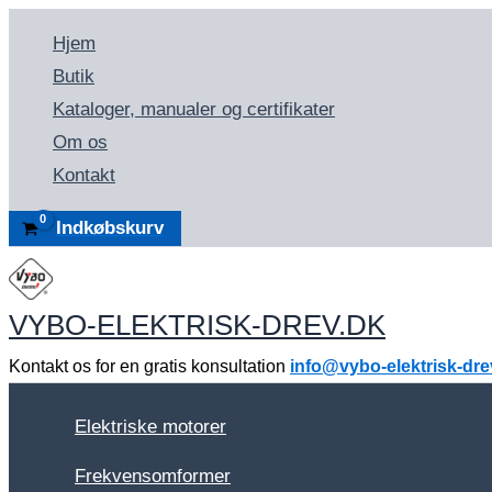
Gå
Hjem
til
Butik
indholdet
Kataloger, manualer og certifikater
Om os
Kontakt
Indkøbskurv
VYBO-ELEKTRISK-DREV.DK
Kontakt os for en gratis konsultation
info@vybo-elektrisk-dre
Elektriske motorer
Frekvensomformer