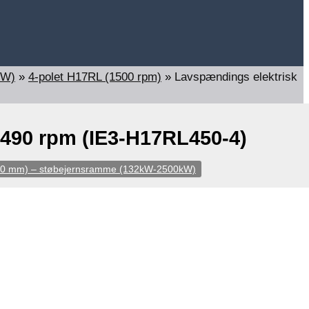
kW)
»
4-polet H17RL (1500 rpm)
»
Lavspændings elektrisk
490 rpm (IE3-H17RL450-4)
560 mm) – støbejernsramme (132kW-2500kW)