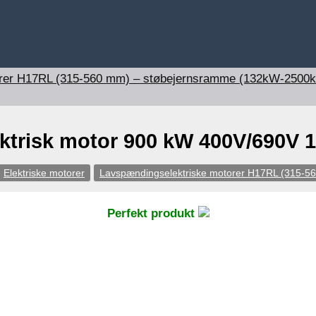
orer H17RL (315-560 mm) – støbejernsramme (132kW-2500
trisk motor 900 kW 400V/690V 1
Elektriske motorer
Lavspændingselektriske motorer H17RL (315-
Perfekt produkt