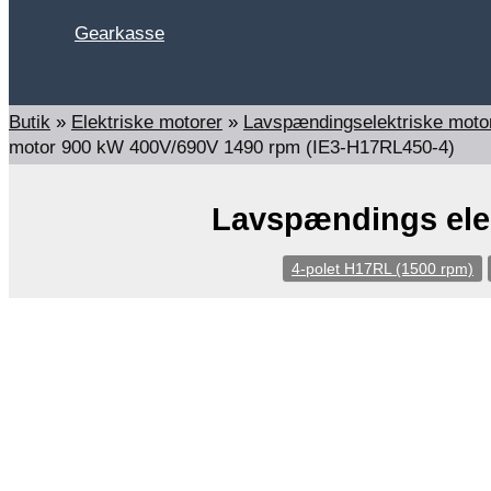
Gearkasse
Søg
Butik
»
Elektriske motorer
»
Lavspændingselektriske mot
motor 900 kW 400V/690V 1490 rpm (IE3-H17RL450-4)
Lavspændings elek
4-polet H17RL (1500 rpm)