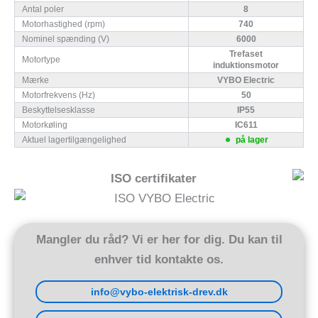
Antal poler
8
Motorhastighed (rpm)
740
Nominel spænding (V)
6000
Trefaset
Motortype
induktionsmotor
Mærke
VYBO Electric
Motorfrekvens (Hz)
50
Beskyttelsesklasse
IP55
Motorkøling
IC611
Aktuel lagertilgængelighed
på lager
ISO certifikater
Mangler du råd? Vi er her for dig. Du kan til
enhver tid kontakte os.
info@vybo-elektrisk-drev.dk