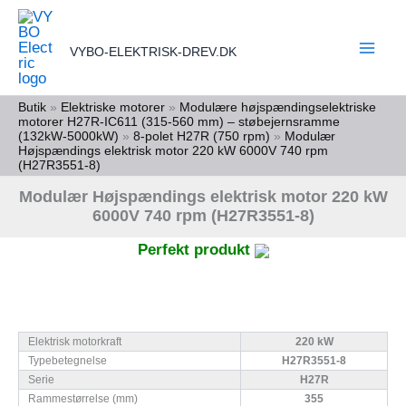
Gå
til
VYBO-ELEKTRISK-DREV.DK
indholdet
Butik
»
Elektriske motorer
»
Modulære højspændingselektriske
motorer H27R-IC611 (315-560 mm) – støbejernsramme
(132kW-5000kW)
»
8-polet H27R (750 rpm)
»
Modulær
Højspændings elektrisk motor 220 kW 6000V 740 rpm
(H27R3551-8)
Modulær Højspændings elektrisk motor 220 kW
6000V 740 rpm (H27R3551-8)
Perfekt produkt
Elektrisk motorkraft
220 kW
Typebetegnelse
H27R3551-8
Serie
H27R
Rammestørrelse (mm)
355