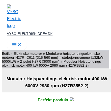
Gå
til
indholdet
VYBO-ELEKTRISK-DREV.DK
Butik
»
Elektriske motorer
»
Modulære højspændingselektriske
motorer H27R-IC611 (315-560 mm) – støbejernsramme (132kW-
5000kW)
»
2-polet H27R (3000 rpm)
»
Modulær Højspændings
elektrisk motor 400 kW 6000V 2980 rpm (H27R3552-2)
Modulær Højspændings elektrisk motor 400 kW
6000V 2980 rpm (H27R3552-2)
Perfekt produkt