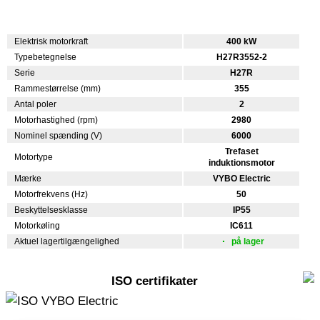
Elektrisk motorkraft
400 kW
Typebetegnelse
H27R3552-2
Serie
H27R
Rammestørrelse (mm)
355
Antal poler
2
Motorhastighed (rpm)
2980
Nominel spænding (V)
6000
Trefaset
Motortype
induktionsmotor
Mærke
VYBO Electric
Motorfrekvens (Hz)
50
Beskyttelsesklasse
IP55
Motorkøling
IC611
Aktuel lagertilgængelighed
på lager
ISO certifikater